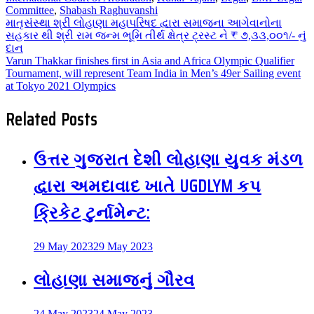
Committee
,
Shabash Raghuvanshi
Post
માતૃસંસ્થા શ્રી લોહાણા મહાપરિષદ દ્વારા સમાજના આગેવાનોના
સહકાર થી શ્રી રામ જન્મ ભૂમિ તીર્થ ક્ષેત્ર ટ્રસ્ટ ને ₹ ૭,૩૩,૦૦૧/- નું
દાન
navigation
Varun Thakkar finishes first in Asia and Africa Olympic Qualifier
Tournament, will represent Team India in Men’s 49er Sailing event
at Tokyo 2021 Olympics
Related Posts
ઉત્તર ગુજરાત દેશી લોહાણા યુવક મંડળ
દ્વારા અમદાવાદ ખાતે UGDLYM કપ
ક્રિકેટ ટુર્નામેન્ટ:
29 May 2023
29 May 2023
લોહાણા સમાજનું ગૌરવ
24 May 2023
24 May 2023