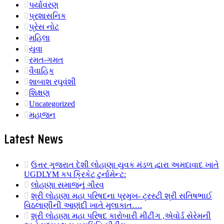
પર્યાવરણ
પ્રશાસનિક
પ્રેસ નોટ
મહિલા
યુવા
રમત-ગમત
વૈવાહિક
શાબાશ રઘુવંશી
શિક્ષણ
Uncategorized
મહાજન
Latest News
ઉત્તર ગુજરાત દેશી લોહાણા યુવક મંડળ દ્વારા અમદાવાદ ખાતે
UGDLYM કપ ક્રિકેટ ટુર્નામેન્ટ:
લોહાણા સમાજનું ગૌરવ
શ્રી લોહાણા મહા પરિષદના પ્રમુખ- ટ્રસ્ટી શ્રી સતિષભાઈ
વિઠલાણીની આણંદી ખાતે મુલાકાત….
શ્રી લોહાણા મહા પરિષદ કારોબારી મીટીંગ ,એવોર્ડ સેરેમની