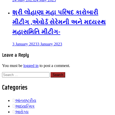
શ્રી લોહાણા મહા પરિષદ કારોબારી
મીટીંગ ,એવોર્ડ સેરેમની અને મધ્યસ્થ
મહાસમિતિ મીટીંગ-
3 January 2023
3 January 2023
Leave a Reply
You must be
logged in
to post a comment.
Search
for:
Categories
આંતરાષ્ટ્રીય
આધ્યાત્મિક
આરોગ્ય