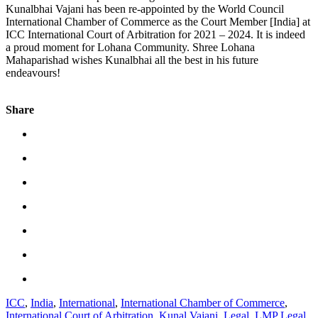
Kunalbhai Vajani has been re-appointed by the World Council
International Chamber of Commerce as the Court Member [India] at
ICC International Court of Arbitration for 2021 – 2024. It is indeed
a proud moment for Lohana Community. Shree Lohana
Mahaparishad wishes Kunalbhai all the best in his future
endeavours!
Share
ICC
,
India
,
International
,
International Chamber of Commerce
,
International Court of Arbitration
,
Kunal Vajani
,
Legal
,
LMP Legal