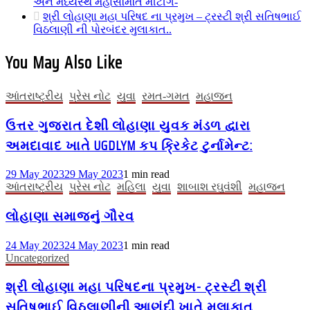
અને મધ્યસ્થ મહાસમિતિ મીટીંગ-
શ્રી લોહાણા મહા પરિષદ ના પ્રમુખ – ટ્રસ્ટી શ્રી સતિષભાઈ
વિઠલાણી ની પોરબંદર મુલાકાત..
You May Also Like
આંતરાષ્ટ્રીય
પ્રેસ નોટ
યુવા
રમત-ગમત
મહાજન
ઉત્તર ગુજરાત દેશી લોહાણા યુવક મંડળ દ્વારા
અમદાવાદ ખાતે UGDLYM કપ ક્રિકેટ ટુર્નામેન્ટ:
29 May 2023
29 May 2023
1 min read
આંતરાષ્ટ્રીય
પ્રેસ નોટ
મહિલા
યુવા
શાબાશ રઘુવંશી
મહાજન
લોહાણા સમાજનું ગૌરવ
24 May 2023
24 May 2023
1 min read
Uncategorized
શ્રી લોહાણા મહા પરિષદના પ્રમુખ- ટ્રસ્ટી શ્રી
સતિષભાઈ વિઠલાણીની આણંદી ખાતે મુલાકાત….