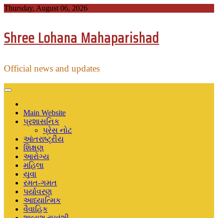
Skip
Thursday, August 06, 2026
to
content
Shree Lohana Mahaparishad
Official news and updates
Main Website
પ્રશાસનિક
પ્રેસ નોટ
આંતરાષ્ટ્રીય
શિક્ષણ
આરોગ્ય
મહિલા
યુવા
રમત-ગમત
પર્યાવરણ
આધ્યાત્મિક
વૈવાહિક
શાબાશ રઘુવંશી