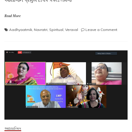
આયોજન પ્રમુખ દીપક કક્કડ તેમજ
Read More
on
Aadhyaatmik
,
Navratri
,
Spiritual
,
Veraval
Leave a Comment
શ્રી
જલ્યાણ
ગ્રુપ
વેરાવળ
દ્વારા
ફક્ત
લોહાણા
જ્ઞાતિ
માટે
જલ્યાણ
નવરાત્રી
મહોત્સવ
2021
નું
ભવ્ય
આયોજન
આધ્યાત્મિક
સંપન્ન