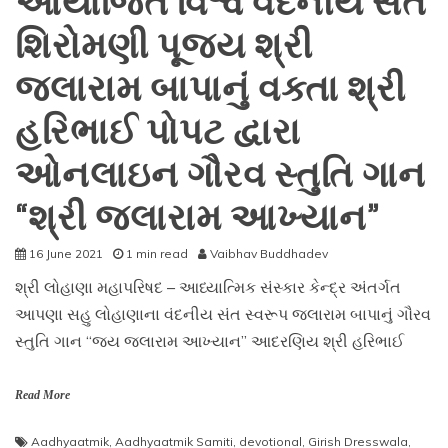
આયોજિત વિશ્વ વંદનીય સંત
પોપટ
શિરોમણી પૂજ્ય શ્રી
દ્વારા
ઓનલાઇન
ગૌરવ
જલારામ બાપાનું વક્તા શ્રી
સ્તુતિ
ગાન
હરિભાઈ પોપટ દ્વારા
“શ્રી
જલારામ
ઓનલાઇન ગૌરવ સ્તુતિ ગાન
આખ્યાન”
આયોજિત
“શ્રી જલારામ આખ્યાન”
16 June 2021
1 min read
Vaibhav Buddhadev
શ્રી લોહાણા મહાપરિષદ – આધ્યાત્મિક સંસ્કાર કેન્દ્ર અંતર્ગત
આપણા સહુ લોહાણાના વંદનીય સંત સ્વરૂપ જલારામ બાપાનું ગૌરવ
સ્તુતિ ગાન “જય જલારામ આખ્યાન” આદરણિય શ્રી હરિભાઈ
Read More
Aadhyaatmik
,
Aadhyaatmik Samiti
,
devotional
,
Girish Dresswala
,