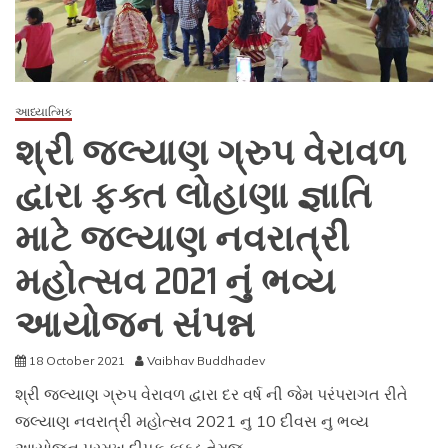
શહેર
દ્વારા
તારીખ
૧૫
ઓક્ટોબર
આધ્યાત્મિક
૨૦૨૧
શ્રી જલ્યાણ ગ્રુપ વેરાવળ
દશેરાના
દિવસે
દ્વારા ફક્ત લોહાણા જ્ઞાતિ
શસ્ત્ર
પૂજન
સમારોહ
માટે જલ્યાણ નવરાત્રી
નું
આયોજન
મહોત્સવ 2021 નું ભવ્ય
આયોજન સંપન્ન
18 October 2021
Vaibhav Buddhadev
શ્રી જલ્યાણ ગ્રુપ વેરાવળ દ્વારા દર વર્ષ ની જેમ પરંપરાગત રીતે
જલ્યાણ નવરાત્રી મહોત્સવ 2021 નુ 10 દીવસ નુ ભવ્ય