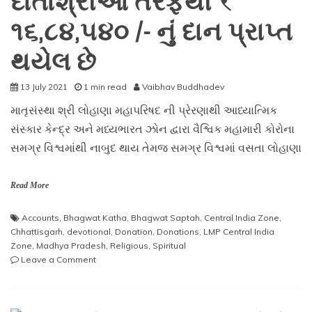
દાતાશ્રીઓ તરફથી ₹
સંપન્ન
૧૬,૮૪,૫૪૦ /- નું દાન પ્રાપ્ત
થયો
થયેલ છે
13 July 2021
1 min read
Vaibhav Buddhadev
માતૃસંસ્થા શ્રી લોહાણા મહાપરિષદ ની પ્રેરણાથી આધ્યાત્મિક
સંસ્કાર કેન્દ્ર અને મધ્યભારત ઝોન દ્વારા વૈશ્વિક મહામારી કોરોના
સમગ્ર વિશ્વમાંથી નાબુદ થાય તેમજ સમગ્ર વિશ્વમાં વસતા લોહાણા
Read More
Accounts
,
Bhagwat Katha
,
Bhagwat Saptah
,
Central India Zone
,
Chhattisgarh
,
devotional
,
Donation
,
Donations
,
LMP Central India
Zone
,
Madhya Pradesh
,
Religious
,
Spiritual
on
Leave a Comment
માતૃસંસ્થા
શ્રી
લોહાણા