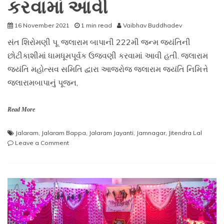
કરવામાં આવી
16 November 2021
1 min read
Vaibhav Buddhadev
સંત શિરોમણી પૂ. જલારામ બાપાની 222મી જન્મ જયંતિની
છોટીકાશીમાં ધામધૂમપૂર્વક ઉજવણી કરવામાં આવી હતી. જલારામ
જયંતિ મહોત્સવ સમિતિ દ્વારા આજરોજ જલારામ જયંતિ નિમિત્તે
જલારામબાપાનું પૂજન,
Read More
Jalaram
,
Jalaram Bappa
,
Jalaram Jayanti
,
Jamnagar
,
Jitendra Lal
on
Leave a Comment
પૂ.
જલારામ
બાપાની
૨૨૨
મી
જન્મ
જયંતિની
છોટીકાશીમાં