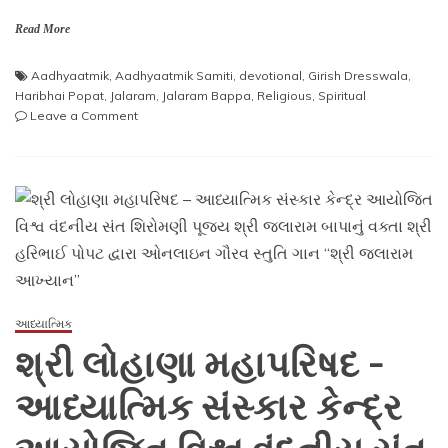
Read More
Aadhyaatmik
,
Aadhyaatmik Samiti
,
devotional
,
Girish Dresswala
,
Haribhai Popat
,
Jalaram
,
Jalaram Bappa
,
Religious
,
Spiritual
on
Leave a Comment
શ્રી
લોહાણા
મહાપરિષદ
–
આધ્યાત્મિક
સંસ્કાર
કેન્દ્ર
દ્વારા
સંત
પૂજ્ય
આધ્યાત્મિક
શ્રી
શ્રી લોહાણા મહાપરિષદ –
જલારામ
બાપાનું
આધ્યાત્મિક સંસ્કાર કેન્દ્ર
વક્તા
શ્રી
હરિભાઈ