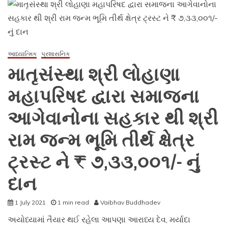
મહાપરીષદની
પ્રેરણાથી
યોજાયેલ
શ્રીમદ્
ભાગવત
સપ્તાહ
આધ્યાત્મિક
પ્રશાસનિક
જ્ઞાન
માતૃસંસ્થા શ્રી લોહાણા
યજ્ઞમાં
રઘુવંશી
મહાપરિષદ દ્વારા સમાજના
દાતાશ્રીઓ
તરફથી
આગેવાનોના સહકાર થી શ્રી
૧૬,૮૪,૫૪૦
રામ જન્મ ભૂમિ તીર્થ ક્ષેત્ર
/-
નું
ટ્રસ્ટ ને ₹ ૭,૩૩,૦૦૧/- નું
દાન
પ્રાપ્ત
દાન
થયેલ
છે
1 July 2021
1 min read
Vaibhav Buddhadev
અયોધ્યામાં તૈયાર થઈ રહેલા આપણા આરાધ્ય દેવ, મર્યાદા