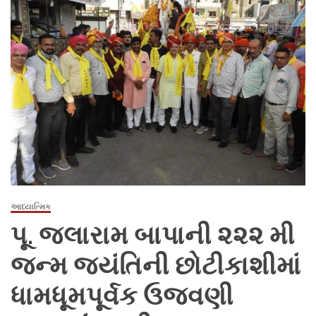
આધ્યાત્મિક
પૂ. જલારામ બાપાની ૨૨૨ મી
જન્મ જયંતિની છોટીકાશીમાં
ધામધૂમપૂર્વક ઉજવણી