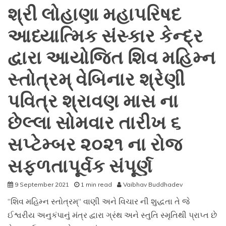
શ્રી લોહાણા મહાપરિષદ
આધ્યાત્મિક સંસ્કાર કેન્દ્ર
દ્વારા આયોજિત શિવ મહિમ્ન
સ્તોત્રમ્ વેબિનાર શ્રેણી
પવિત્ર શ્રાવણ માસ ના
છેલ્લા સોમવાર તારીખ ૬
સપ્ટેમ્બર ૨૦૨૧ ના રોજ
સફળતાપૂર્વક સંપૂર્ણ
9 September 2021
1 min read
Vaibhav Buddhadev
“શિવ મહિમ્ન સ્તોત્રમ્“ વાણી અને વિચાર ની શુદ્ધતા તે જે
ઈશ્વરીય અનુકંપાનું મંત્ર દ્વારા ગ્રંથ અને સ્તુતિ સ્મૃતિથી પ્રાપ્ત છે