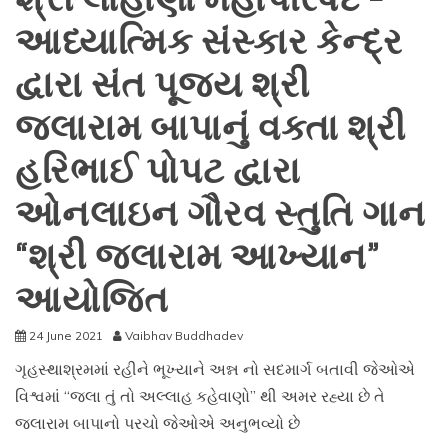
જન્મ
આધ્યાત્મિક સંસ્કાર કેન્દ્ર
ભૂમિ
તીર્થ
દ્વારા સંત પૂજ્ય શ્રી
ક્ષેત્ર
ટ્રસ્ટ
જલારામ બાપાનું વક્તા શ્રી
ને
હરિભાઈ પોપટ દ્વારા
૭,૩૩,૦૦૧/-
નું
ઓનલાઇન ગૌરવ સ્તુતિ ગાન
દાન
“શ્રી જલારામ આખ્યાન”
આયોજિત
24 June 2021
Vaibhav Buddhadev
ગૃહસ્થાશ્રમમાં રહીને ભૂખ્યાને અન્ન નો સદમાર્ગ બતાવી જેઓએ
વિશ્વમાં “જલા તું તો અલ્લાહ કહેવાણો” થી અમર રહ્યા છે તે
જલારામ બાપાનો પરચો જેઓએ અનુભવ્યો છે