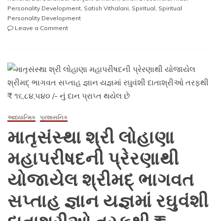
Personality Development
,
Satish Vithalani
,
Spiritual
,
Spiritual
Personality Development
on
Leave a Comment
શ્રી
લોહાણા
મહાપરિષદ
આધ્યાત્મિક
સંસ્કાર
કેન્દ્ર
અંતર્ગત
“બાલ
સંસ્કાર
આધ્યાત્મિક
પ્રશાસનિક
ગુંજન”
માતૃસંસ્થા શ્રી લોહાણા
નો
પૂર્ણાહુતિ
મહાપરીષદની પ્રેરણાથી
પ્રસંગ
રવિવાર
યોજાયેલ શ્રીમદ્ ભાગવત
૧૮
જુલાઈ
સપ્તાહ જ્ઞાન યજ્ઞમાં રઘુવંશી
૨૦૨૧
ના
રોજ