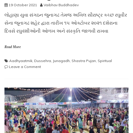
19 October 2021
Vaibhav Buddhadev
લોહાણા યુવા સંગઠન જુનાગઢ તેમજ અખિલ સૌરાષ્ટ્ર કચ્છ રઘુવીર
સેના જૂનાગઢ શહેર દ્વારા તારીખ ૧૫ ઓક્ટોબર ૨૦૨૧ દશેરાના
દિવસે રઘુવંશીઓની ઓળખ અને સંસ્કૃતિ જાળવી રાખવા
Read More
Aadhyaatmik
,
Dussehra
,
Junagadh
,
Shastra Pujan
,
Spiritual
on
Leave a Comment
લોહાણા
યુવા
સંગઠન
જુનાગઢ
તેમજ
અખિલ
સૌરાષ્ટ્ર
કચ્છ
રઘુવીર
સેના
જૂનાગઢ