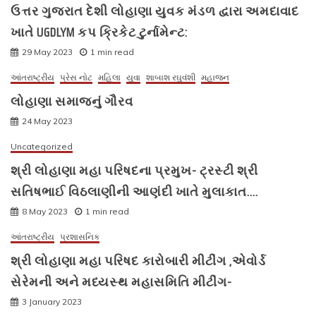
ઉત્તર ગુજરાત દેશી લોહાણા યુવક મંડળ દ્વારા અમદાવાદ
ખાતે UGDLYM કપ ક્રિકેટ ટુર્નામેન્ટ:
29 May 2023
1 min read
આંતરાષ્ટ્રીય
પ્રેસ નોટ
મહિલા
યુવા
શાબાશ રઘુવંશી
મહાજન
લોહાણા સમાજનું ગૌરવ
24 May 2023
Uncategorized
શ્રી લોહાણા મહા પરિષદના પ્રમુખ- ટ્રસ્ટી શ્રી
સતિષભાઈ વિઠલાણીની આણંદી ખાતે મુલાકાત….
8 May 2023
1 min read
આંતરાષ્ટ્રીય
પ્રશાસનિક
શ્રી લોહાણા મહા પરિષદ કારોબારી મીટીંગ ,એવોર્ડ
સેરેમની અને મધ્યસ્થ મહાસમિતિ મીટીંગ-
3 January 2023