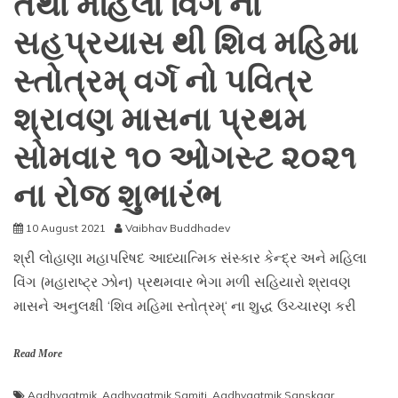
તથા મહિલા વિંગ ના
માસ
સહપ્રયાસ થી શિવ મહિમા
ના
છેલ્લા
સ્તોત્રમ્ વર્ગ નો પવિત્ર
સોમવાર
તારીખ
શ્રાવણ માસના પ્રથમ
૬
સપ્ટેમ્બર
સોમવાર ૧૦ ઓગસ્ટ ૨૦૨૧
૨૦૨૧
ના
રોજ
ના રોજ શુભારંભ
સફળતાપૂર્વક
સંપૂર્ણ
10 August 2021
Vaibhav Buddhadev
શ્રી લોહાણા મહાપરિષદ આધ્યાત્મિક સંસ્કાર કેન્દ્ર અને મહિલા
વિંગ (મહારાષ્ટ્ર ઝોન) પ્રથમવાર ભેગા મળી સહિયારો શ્રાવણ
માસને અનુલક્ષી ‘શિવ મહિમા સ્તોત્રમ્‘ ના શુદ્ધ ઉચ્ચારણ કરી
Read More
Aadhyaatmik
,
Aadhyaatmik Samiti
,
Aadhyaatmik Sanskaar