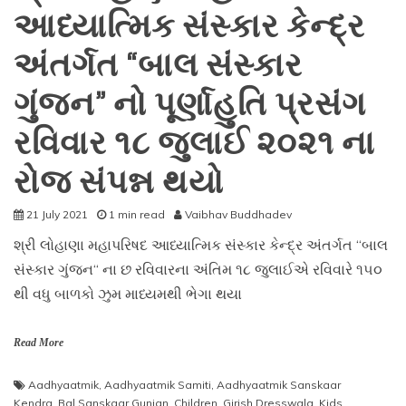
આધ્યાત્મિક સંસ્કાર કેન્દ્ર
માસના
પ્રથમ
સોમવાર
અંતર્ગત “બાલ સંસ્કાર
૧૦
ઓગસ્ટ
ગુંજન” નો પૂર્ણાહુતિ પ્રસંગ
૨૦૨૧
ના
રવિવાર ૧૮ જુલાઈ ૨૦૨૧ ના
રોજ
શુભારંભ
રોજ સંપન્ન થયો
21 July 2021
1 min read
Vaibhav Buddhadev
શ્રી લોહાણા મહાપરિષદ આધ્યાત્મિક સંસ્કાર કેન્દ્ર અંતર્ગત “બાલ
સંસ્કાર ગુંજન“ ના છ રવિવારના અંતિમ ૧૮ જુલાઈએ રવિવારે ૧૫૦
થી વધુ બાળકો ઝુમ માધ્યમથી ભેગા થયા
Read More
Aadhyaatmik
,
Aadhyaatmik Samiti
,
Aadhyaatmik Sanskaar
Kendra
,
Bal Sanskaar Gunjan
,
Children
,
Girish Dresswala
,
Kids
,