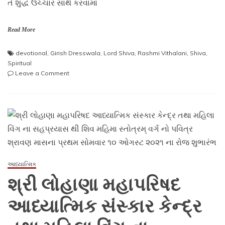
તે શુદ્ધ ઉચ્ચાર સાથે કરવામાં
Read More
devotional
,
Girish Dresswala
,
Lord Shiva
,
Rashmi Vithalani
,
Shiva
,
Spiritual
on
Leave a Comment
શ્રી
લોહાણા
મહાપરિષદ
આધ્યાત્મિક
સંસ્કાર
કેન્દ્ર
દ્વારા
આયોજિત
શિવ
આધ્યાત્મિક
મહિમ્ન
શ્રી લોહાણા મહાપરિષદ
સ્તોત્રમ્
વેબિનાર
આધ્યાત્મિક સંસ્કાર કેન્દ્ર
શ્રેણી
પવિત્ર
શ્રાવણ