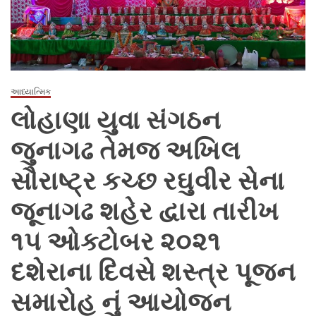
ધામધૂમપૂર્વક
ઉજવણી
કરવામાં
આવી
આધ્યાત્મિક
લોહાણા યુવા સંગઠન
જુનાગઢ તેમજ અખિલ
સૌરાષ્ટ્ર કચ્છ રઘુવીર સેના
જૂનાગઢ શહેર દ્વારા તારીખ
૧૫ ઓક્ટોબર ૨૦૨૧
દશેરાના દિવસે શસ્ત્ર પૂજન
સમારોહ નું આયોજન