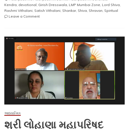
Kendra
,
devotional
,
Girish Dresswala
,
LMP Mumbai Zone
,
Lord Shiva
,
Rashmi Vithalani
,
Satish Vithalani
,
Shankar
,
Shiva
,
Shravan
,
Spiritual
on
Leave a Comment
શ્રી
લોહાણા
મહાપરિષદ
આધ્યાત્મિક
સંસ્કાર
કેન્દ્ર
તથા
મહિલા
વિંગ
ના
સહપ્રયાસ
થી
શિવ
મહિમા
સ્તોત્રમ્
વર્ગ
આધ્યાત્મિક
નો
શ્રી લોહાણા મહાપરિષદ
પવિત્ર
શ્રાવણ