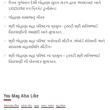
ઉત્તર ગુજરાત દેશી લોહાણા યુવક મંડળ દ્વારા અમદાવાદ ખાતે
UGDLYM કપ ક્રિકેટ ટુર્નામેન્ટ:
લોહાણા સમાજનું ગૌરવ
શ્રી લોહાણા મહા પરિષદના પ્રમુખ- ટ્રસ્ટી શ્રી સતિષભાઈ
વિઠલાણીની આણંદી ખાતે મુલાકાત….
શ્રી લોહાણા મહા પરિષદ કારોબારી મીટીંગ ,એવોર્ડ સેરેમની અને
મધ્યસ્થ મહાસમિતિ મીટીંગ-
શ્રી લોહાણા મહા પરિષદ ના પ્રમુખ – ટ્રસ્ટી શ્રી સતિષભાઈ
વિઠલાણી ની પોરબંદર મુલાકાત..
You May Also Like
આંતરાષ્ટ્રીય
પ્રેસ નોટ
યુવા
રમત-ગમત
મહાજન