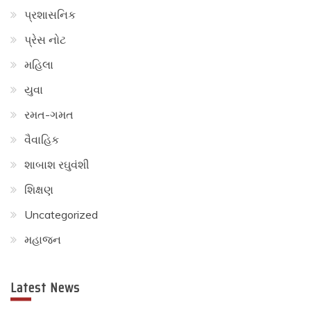
દ્વારા
પ્રશાસનિક
ઓનલાઇન
ગૌરવ
પ્રેસ નોટ
સ્તુતિ
ગાન
મહિલા
“શ્રી
જલારામ
યુવા
આખ્યાન”
રમત-ગમત
વૈવાહિક
શાબાશ રઘુવંશી
શિક્ષણ
Uncategorized
મહાજન
Latest News