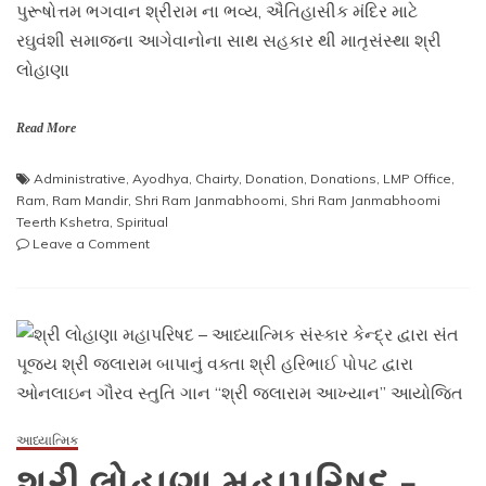
પુરૂષોત્તમ ભગવાન શ્રીરામ ના ભવ્ય, ઐતિહાસીક મંદિર માટે
રઘુવંશી સમાજના આગેવાનોના સાથ સહકાર થી માતૃસંસ્થા શ્રી
લોહાણા
Read More
Administrative
,
Ayodhya
,
Chairty
,
Donation
,
Donations
,
LMP Office
,
Ram
,
Ram Mandir
,
Shri Ram Janmabhoomi
,
Shri Ram Janmabhoomi
Teerth Kshetra
,
Spiritual
on
Leave a Comment
માતૃસંસ્થા
શ્રી
લોહાણા
મહાપરિષદ
દ્વારા
સમાજના
આગેવાનોના
સહકાર
થી
આધ્યાત્મિક
શ્રી
શ્રી લોહાણા મહાપરિષદ –
રામ