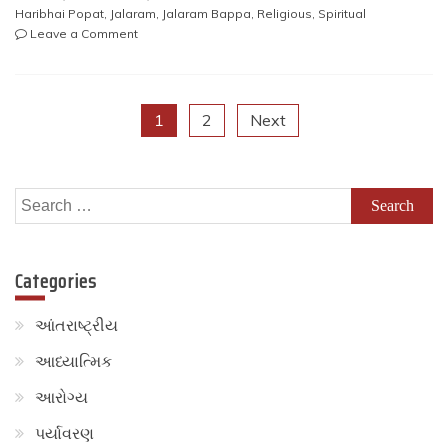
Haribhai Popat
,
Jalaram
,
Jalaram Bappa
,
Religious
,
Spiritual
on
Leave a Comment
શ્રી
લોહાણા
મહાપરિષદ
Posts
–
1
2
Next
આધ્યાત્મિક
સંસ્કાર
pagination
કેન્દ્ર
આયોજિત
Search
વિશ્વ
for:
વંદનીય
સંત
Categories
શિરોમણી
પૂજ્ય
શ્રી
આંતરાષ્ટ્રીય
જલારામ
બાપાનું
આધ્યાત્મિક
વક્તા
શ્રી
આરોગ્ય
હરિભાઈ
પર્યાવરણ
પોપટ