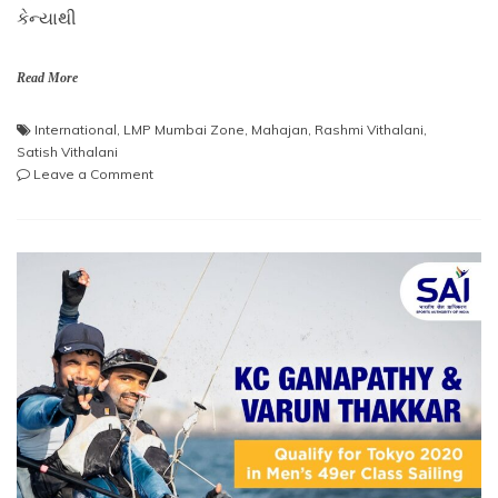
કેન્યાથી
Read More
International
,
LMP Mumbai Zone
,
Mahajan
,
Rashmi Vithalani
,
Satish Vithalani
on
Leave a Comment
શ્રી
લોહાણા
મહાપરિષદ
પ્રમુખ
શ્રી
સતિષભાઈ
વિઠલાણી
અને
મહિલા
અધ્યક્ષ
શ્રીમતી
રશ્મિબેન
વિઠલાણી
એ