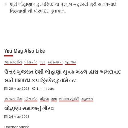
શ્રી લોહાણા મહા પરિષદ ના પ્રમુખ – ટ્રસ્ટી શ્રી સતિષભાઈ
વિઠલાણી ની પોરબંદર મુલાકાત..
You May Also Like
આંતરાષ્ટ્રીય
પ્રેસ નોટ
યુવા
રમત-ગમત
મહાજન
ઉત્તર ગુજરાત દેશી લોહાણા યુવક મંડળ દ્વારા અમદાવાદ
ખાતે UGDLYM કપ ક્રિકેટ ટુર્નામેન્ટ:
29 May 2023
1 min read
આંતરાષ્ટ્રીય
પ્રેસ નોટ
મહિલા
યુવા
શાબાશ રઘુવંશી
મહાજન
લોહાણા સમાજનું ગૌરવ
24 May 2023
Uncategorized