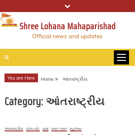
Skip
to
content
Shree Lohana Mahaparishad
Official news and updates
You are Here
Home
આંતરાષ્ટ્રીય
Category:
આંતરાષ્ટ્રીય
આંતરાષ્ટ્રીય
પ્રેસ નોટ
યુવા
રમત-ગમત
મહાજન