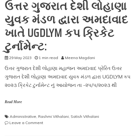
ઉત્તર ગુજરાત દેશી લોહાણા
યુવક મંડળ દ્વારા અમદાવાદ
ખાતે UGDLYM કપ ક્રિકેટ
ટુર્નામેન્ટ:
29 May 2023
1 min read
Meena Magdani
ઉત્તર ગુજરાત દેશી લોહાણા મહાજન અમદાવાદ પ્રેરિત ઉત્તર
ગુજરાત દેશી લોહાણા અમદાવાદ યુવક મંડળ દ્વારા UGDLYM કપ
૨૦૨૩ ક્રિકેટ ટુર્નામેન્ટ નું આયોજન તા -૨૫/૫/૨૦૨૩ થી
Read More
Administrative
,
Rashmi Vithalani
,
Satish Vithalani
on
Leave a Comment
ઉત્તર
ગુજરાત