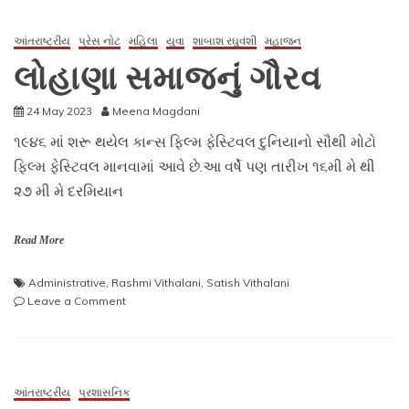
દેશી
લોહાણા
યુવક
આંતરાષ્ટ્રીય
પ્રેસ નોટ
મહિલા
યુવા
શાબાશ રઘુવંશી
મહાજન
મંડળ
લોહાણા સમાજનું ગૌરવ
દ્વારા
અમદાવાદ
24 May 2023
Meena Magdani
ખાતે
UGDLYM
૧૯૪૬ માં શરૂ થયેલ કાન્સ ફિલ્મ ફેસ્ટિવલ દુનિયાનો સૌથી મોટો
કપ
ફિલ્મ ફેસ્ટિવલ માનવામાં આવે છે.આ વર્ષે પણ તારીખ ૧૬મી મે થી
ક્રિકેટ
ટુર્નામેન્ટ:
૨૭ મી મે દરમિયાન
Read More
Administrative
,
Rashmi Vithalani
,
Satish Vithalani
on
Leave a Comment
લોહાણા
સમાજનું
ગૌરવ
આંતરાષ્ટ્રીય
પ્રશાસનિક