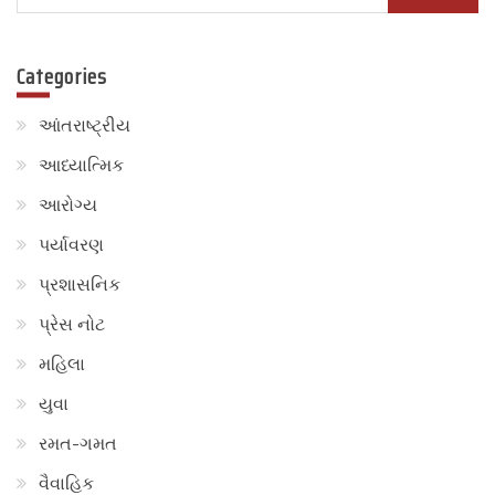
શ્રી
for:
લોહાણા
મહાપરિષદ
Categories
ની
તારીખ
૧૮
આંતરાષ્ટ્રીય
જૂન
૨૦૨૧
આધ્યાત્મિક
ના
આરોગ્ય
રોજ
મિટિંગ
પર્યાવરણ
પ્રશાસનિક
પ્રેસ નોટ
મહિલા
યુવા
રમત-ગમત
વૈવાહિક