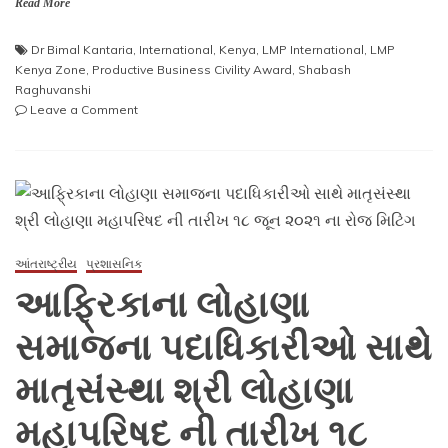
Read More
Dr Bimal Kantaria
,
International
,
Kenya
,
LMP International
,
LMP
Kenya Zone
,
Productive Business Civility Award
,
Shabash
Raghuvanshi
on
Leave a Comment
LMP
Kenya
Zone
President
Dr.
Bimalbhai
Kantaria
આંતરાષ્ટ્રીય
પ્રશાસનિક
awarded
આફ્રિકાના લોહાણા
with
Productive
સમાજના પદાધિકારીઓ સાથે
Business
Civility
Award
માતૃસંસ્થા શ્રી લોહાણા
2021
મહાપરિષદ ની તારીખ ૧૮