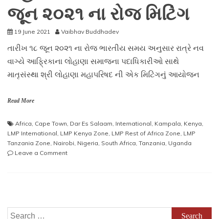
જૂન ૨૦૨૧ ના રોજ મિટિંગ
19 June 2021
Vaibhav Buddhadev
તારીખ ૧૮ જૂન ૨૦૨૧ ના રોજ ભારતીય સમય અનુસાર રાત્રે નવ
વાગ્યે આફ્રિકાના લોહાણા સમાજના પદાધિકારીઓ સાથે
માતૃસંસ્થા શ્રી લોહાણા મહાપરિષદ ની એક મિટિંગનું આયોજન
Read More
Africa
,
Cape Town
,
Dar Es Salaam
,
International
,
Kampala
,
Kenya
,
LMP International
,
LMP Kenya Zone
,
LMP Rest of Africa Zone
,
LMP
Tanzania Zone
,
Nairobi
,
Nigeria
,
South Africa
,
Tanzania
,
Uganda
on
Leave a Comment
આફ્રિકાના
લોહાણા
સમાજના
પદાધિકારીઓ
સાથે
માતૃસંસ્થા
Search