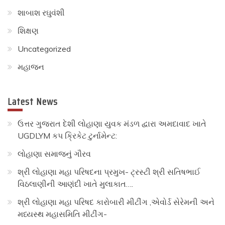
શાબાશ રઘુવંશી
શિક્ષણ
Uncategorized
મહાજન
Latest News
ઉત્તર ગુજરાત દેશી લોહાણા યુવક મંડળ દ્વારા અમદાવાદ ખાતે
UGDLYM કપ ક્રિકેટ ટુર્નામેન્ટ:
લોહાણા સમાજનું ગૌરવ
શ્રી લોહાણા મહા પરિષદના પ્રમુખ- ટ્રસ્ટી શ્રી સતિષભાઈ
વિઠલાણીની આણંદી ખાતે મુલાકાત….
શ્રી લોહાણા મહા પરિષદ કારોબારી મીટીંગ ,એવોર્ડ સેરેમની અને
મધ્યસ્થ મહાસમિતિ મીટીંગ-