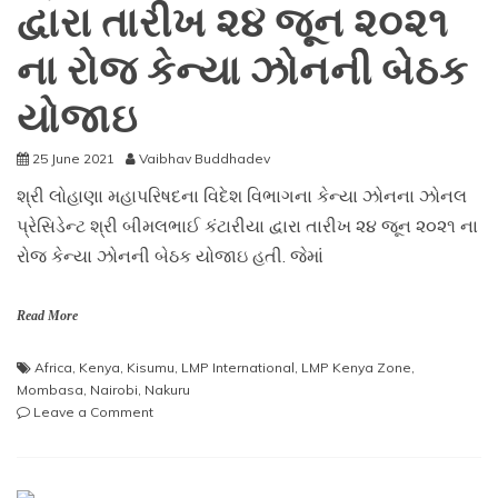
દ્વારા તારીખ ૨૪ જૂન ૨૦૨૧
at
ICC’s
ના રોજ કેન્યા ઝોનની બેઠક
International
Court
યોજાઇ
of
Arbitration
25 June 2021
Vaibhav Buddhadev
શ્રી લોહાણા મહાપરિષદના વિદેશ વિભાગના કેન્યા ઝોનના ઝોનલ
પ્રેસિડેન્ટ શ્રી બીમલભાઈ કંટારીયા દ્વારા તારીખ ૨૪ જૂન ૨૦૨૧ ના
રોજ કેન્યા ઝોનની બેઠક યોજાઇ હતી. જેમાં
Read More
Africa
,
Kenya
,
Kisumu
,
LMP International
,
LMP Kenya Zone
,
Mombasa
,
Nairobi
,
Nakuru
on
Leave a Comment
શ્રી
લોહાણા
મહાપરિષદના