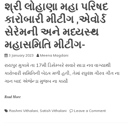
શ્રી લોહાણા મહા પરિષદ
કારોબારી મીટીંગ ,એવોર્ડ
સેરેમની અને મધ્યસ્થ
મહાસમિતિ મીટીંગ-
3 January 2023
Meena Magdani
રાયપુર મુકામે તા 17મી ડિસેમ્બરે સવારે સાડા નવ વાગ્યાથી
કારોબારી સમિતિની બેઠક મળી હતી,, તેમાં રઘુવંશ ગૌરવ ગીત ના
ગાન બાદ એજેન્ડા મુજબ ના કાર્યો
Read More
on
Rashmi Vithalani
,
Satish Vithalani
Leave a Comment
શ્રી
લોહાણા
મહા