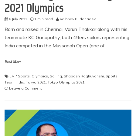
2021 Olympics
6 July 2021
1 min read
Vaibhav Buddhadev
Born and raised in Chennai, Varun Thakkar along with his
teammate KC Ganapathy, both 49ers sailors representing
India competed in the Mussanah Open (one of
Read More
LMP Sports
,
Olympics
,
Sailing
,
Shabash Raghuvanshi
,
Sports
,
Team India
,
Tokyo 2021
,
Tokyo Olympics 2021
on
Leave a Comment
Varun
Thakkar
finishes
first
in
Asia
and