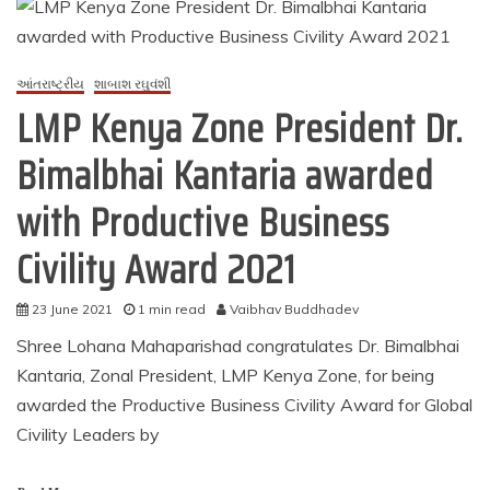
વિદેશ
વિભાગના
કેન્યા
ઝોનના
આંતરાષ્ટ્રીય
શાબાશ રઘુવંશી
ઝોનલ
LMP Kenya Zone President Dr.
પ્રેસિડેન્ટ
શ્રી
Bimalbhai Kantaria awarded
બીમલભાઈ
કંટારીયા
દ્વારા
with Productive Business
તારીખ
૨૪
Civility Award 2021
જૂન
૨૦૨૧
ના
23 June 2021
1 min read
Vaibhav Buddhadev
રોજ
Shree Lohana Mahaparishad congratulates Dr. Bimalbhai
કેન્યા
Kantaria, Zonal President, LMP Kenya Zone, for being
ઝોનની
બેઠક
awarded the Productive Business Civility Award for Global
યોજાઇ
Civility Leaders by