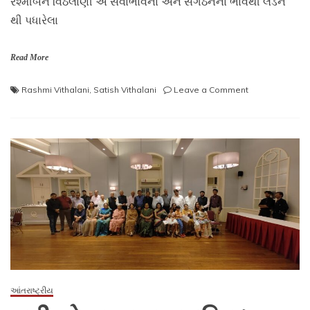
રશ્મીબેન વિઠલાણી એ સેવાભાવના અને સંગઠનના ભાવથી લંડન
થી પધારેલા
Read More
on
Rashmi Vithalani
,
Satish Vithalani
Leave a Comment
શ્રી
લોહાણામાં
પરિષદના
પ્રમુખ
ટ્રસ્ટી
શ્રી
સતિષભાઈ
વિઠલાણી
અને
મહિલા
અધ્યક્ષ-
ટ્રસ્ટી
શ્રીમતી
રશ્મિબેન
આંતરાષ્ટ્રીય
વિઠલાણી