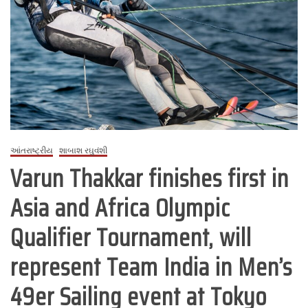
વિદેશથી
આવેલા
મહેમાનોનું
સોમવાર,
તા.
૧૨
ડીસેમ્બર
૨૦૨૨
ના
રોજ
કરેલું
આંતરાષ્ટ્રીય
શાબાશ રઘુવંશી
સ્વાગત
Varun Thakkar finishes first in
Asia and Africa Olympic
Qualifier Tournament, will
represent Team India in Men’s
49er Sailing event at Tokyo