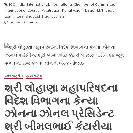
ICC
,
India
,
International
,
International Chamber of Commerce
,
International Court of Arbitration
,
Kunal Vajani
,
Legal
,
LMP Legal
Committee
,
Shabash Raghuvanshi
on
Leave a Comment
LMP
Legal
Committee
Chairman
Kunal
Vajani
re-
appointed
by
આંતરાષ્ટ્રીય
પ્રશાસનિક
International
શ્રી લોહાણા મહાપરિષદના
Chamber
of
વિદેશ વિભાગના કેન્યા
Commerce
as
ઝોનના ઝોનલ પ્રેસિડેન્ટ
Court
Member
શ્રી બીમલભાઈ કંટારીયા
for
India