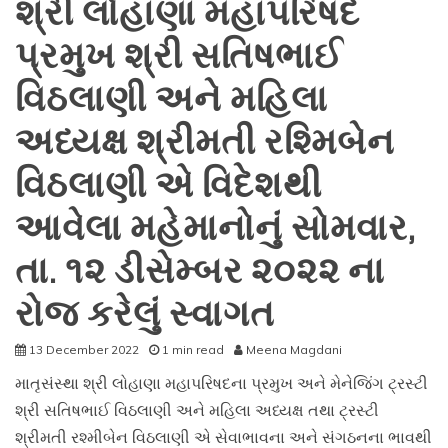
શ્રી લોહાણા મહાપરિષદ
એ
વિદેશથી
પ્રમુખ શ્રી સતિષભાઈ
આવેલા
મહેમાનોનું
વિઠલાણી અને મહિલા
કરેલું
સ્વાગત.
અધ્યક્ષ શ્રીમતી રશ્મિબેન
વિઠલાણી એ વિદેશથી
આવેલા મહેમાનોનું સોમવાર,
તા. ૧૨ ડીસેમ્બર ૨૦૨૨ ના
રોજ કરેલું સ્વાગત
13 December 2022
1 min read
Meena Magdani
માતૃસંસ્થા શ્રી લોહાણા મહાપરિષદના પ્રમુખ અને મેનેજિંગ ટ્રસ્ટી
શ્રી સતિષભાઈ વિઠલાણી અને મહિલા અધ્યક્ષ તથા ટ્રસ્ટી
શ્રીમતી રશ્મીબેન વિઠલાણી એ સેવાભાવના અને સંગઠનના ભાવથી