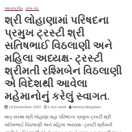
પરિષદ
કારોબારી
આંતરાષ્ટ્રીય
પ્રેસ નોટ
મીટીંગ
શ્રી લોહાણામાં પરિષદના
,એવોર્ડ
સેરેમની
પ્રમુખ ટ્રસ્ટી શ્રી
અને
મધ્યસ્થ
સતિષભાઈ વિઠલાણી અને
મહાસમિતિ
મીટીંગ-
મહિલા અધ્યક્ષ- ટ્રસ્ટી
શ્રીમતી રશ્મિબેન વિઠલાણી
એ વિદેશથી આવેલા
મહેમાનોનું કરેલું સ્વાગત.
14 December 2022
1 min read
Meena Magdani
માતૃ સંસ્થા શ્રી લોહાણા મહા પરિષદના પ્રમુખ-ટ્રસ્ટી શ્રી
સતિષભાઈ વિઠલાણી અને મહિલા અધ્યક્ષ- ટ્રસ્ટી શ્રીમતી