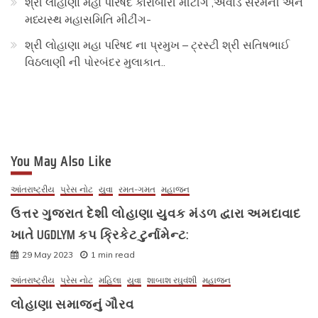
શ્રી લોહાણા મહા પરિષદ કારોબારી મીટીંગ ,એવોર્ડ સેરેમની અને
મધ્યસ્થ મહાસમિતિ મીટીંગ-
શ્રી લોહાણા મહા પરિષદ ના પ્રમુખ – ટ્રસ્ટી શ્રી સતિષભાઈ
વિઠલાણી ની પોરબંદર મુલાકાત..
You May Also Like
આંતરાષ્ટ્રીય
પ્રેસ નોટ
યુવા
રમત-ગમત
મહાજન
ઉત્તર ગુજરાત દેશી લોહાણા યુવક મંડળ દ્વારા અમદાવાદ
ખાતે UGDLYM કપ ક્રિકેટ ટુર્નામેન્ટ:
29 May 2023
1 min read
આંતરાષ્ટ્રીય
પ્રેસ નોટ
મહિલા
યુવા
શાબાશ રઘુવંશી
મહાજન
લોહાણા સમાજનું ગૌરવ