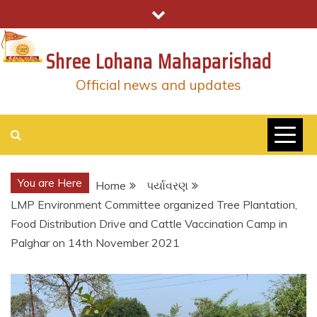
Skip
to
content
Shree Lohana Mahaparishad
Official news and updates
You are Here
Home
પર્યાવરણ
LMP Environment Committee organized Tree Plantation,
Food Distribution Drive and Cattle Vaccination Camp in
Palghar on 14th November 2021