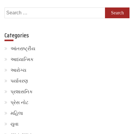
Search
for:
Categories
આંતરાષ્ટ્રીય
આધ્યાત્મિક
આરોગ્ય
પર્યાવરણ
પ્રશાસનિક
પ્રેસ નોટ
મહિલા
યુવા