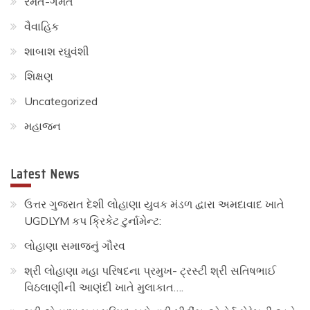
રમત-ગમત
વૈવાહિક
શાબાશ રઘુવંશી
શિક્ષણ
Uncategorized
મહાજન
Latest News
ઉત્તર ગુજરાત દેશી લોહાણા યુવક મંડળ દ્વારા અમદાવાદ ખાતે
UGDLYM કપ ક્રિકેટ ટુર્નામેન્ટ:
લોહાણા સમાજનું ગૌરવ
શ્રી લોહાણા મહા પરિષદના પ્રમુખ- ટ્રસ્ટી શ્રી સતિષભાઈ
વિઠલાણીની આણંદી ખાતે મુલાકાત….